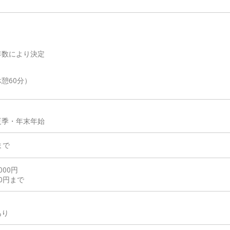
年数により決定
休憩60分）
夏季・年末年始
まで
000円
00円まで
あり