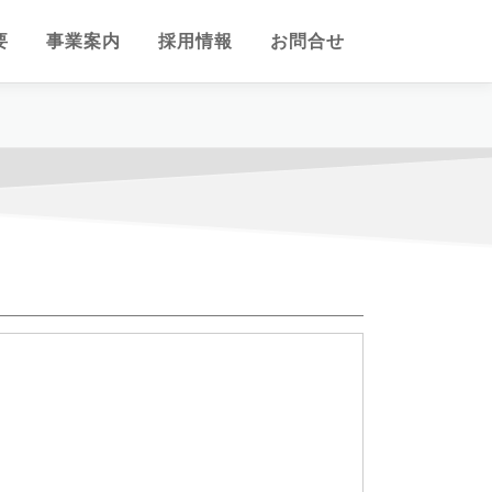
要
事業案内
採用情報
お問合せ