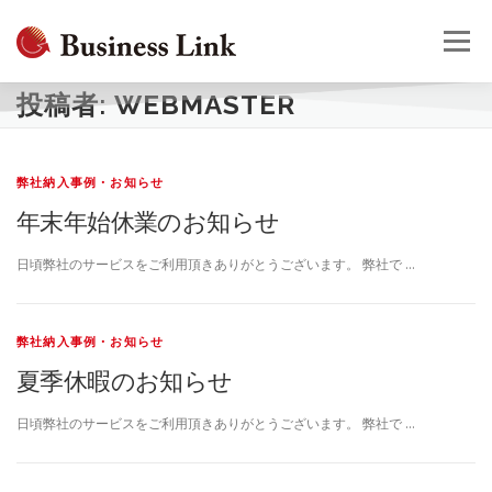
コ
ン
メニュー
テ
ン
ツ
投稿者:
WEBMASTER
へ
HOME
会社概要
事業案内
採用情報
お問合せ
ス
キ
弊社納入事例・お知らせ
ッ
プ
年末年始休業のお知らせ
日頃弊社のサービスをご利用頂きありがとうございます。 弊社で …
弊社納入事例・お知らせ
夏季休暇のお知らせ
日頃弊社のサービスをご利用頂きありがとうございます。 弊社で …