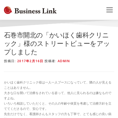
コ
ン
メニュー
テ
ン
ツ
へ
HOME
会社概要
事業案内
採用情報
お問合せ
石巻市開北の「かいほく歯科クリニ
ス
キ
ック」様のストリートビューをアッ
ッ
プしました
プ
投稿日:
2017年2月16日
投稿者:
ADMIN
かいほく歯科クリニック様は一人一人ブースになっていて、隣の人が見える
ことはありません。
大きな口を開いて治療をされている姿って、他人に見られるのは嫌なもので
すよね。
いろいろ相談していただくと、その人の年齢や体質を考慮して治療方針を立
ててくださるので、安心です。
先生だけでなく、看護師さんもスタッフの方も丁寧で、とても感じの良い病