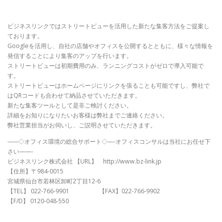
ビジネスリンクではストリートビューを活用した新たな集客方法をご提案し
ております。
Googleを活用し、自社の店舗やオフィスを公開するとともに、様々な情報を
発信することにより集客のアップを行います。
ストリートビューは初期費用のみ、ランニングコストがゼロで導入可能で
す。
ストリートビューはホームページにリンクを張ることも可能ですし、弊社で
はQRコードも合わせて納品させていただきます。
新たな集客ツールとして是非ご検討ください。
詳細をお知りになりたいお客様は弊社までご連絡ください。
弊社営業担当がお伺いし、ご説明させていただきます。
-──◇オフィス環境の総合サポート◇—-オフィスコンサルは当社にお任せ下
さい——-
ビジネスリンク株式会社 【URL】 http://www.bz-link.jp
【住所】〒984-0015
宮城県仙台市若林区卸町2丁目12-6
【TEL】 022-766-9901 【FAX】022-766-9902
【F/D】 0120-048-550