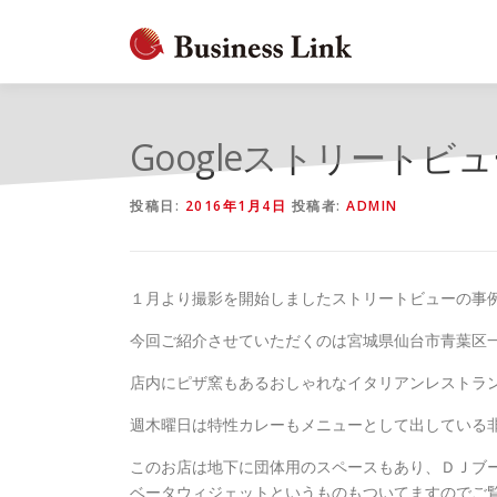
コ
ン
テ
ン
ツ
へ
Googleストリート
ス
キ
投稿日:
2016年1月4日
投稿者:
ADMIN
ッ
プ
１月より撮影を開始しましたストリートビューの事
今回ご紹介させていただくのは宮城県仙台市青葉区一番
店内にピザ窯もあるおしゃれなイタリアンレストラ
週木曜日は特性カレーもメニューとして出している
このお店は地下に団体用のスペースもあり、ＤＪブ
ベータウィジェットというものもついてますのでご