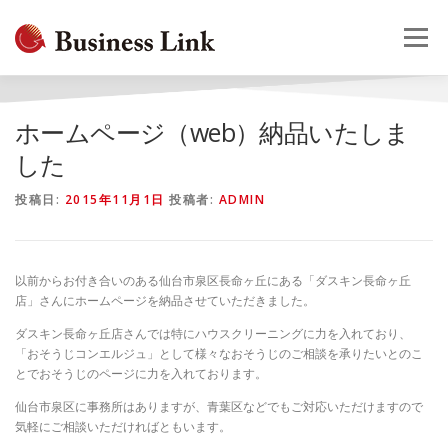
コ
ン
メニュー
テ
ン
ツ
へ
HOME
会社概要
事業案内
採用情報
お問合せ
ホームページ（web）納品いたしま
ス
キ
した
ッ
プ
投稿日:
2015年11月1日
投稿者:
ADMIN
以前からお付き合いのある仙台市泉区長命ヶ丘にある「ダスキン長命ヶ丘
店」さんにホームページを納品させていただきました。
ダスキン長命ヶ丘店さんでは特にハウスクリーニングに力を入れており、
「おそうじコンエルジュ」として様々なおそうじのご相談を承りたいとのこ
とでおそうじのページに力を入れております。
仙台市泉区に事務所はありますが、青葉区などでもご対応いただけますので
気軽にご相談いただければともいます。