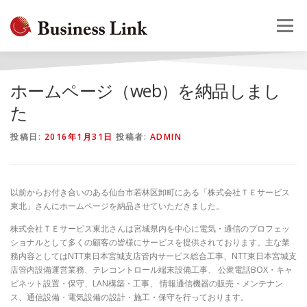
コ
ン
メニュー
テ
ン
ツ
へ
HOME
会社概要
事業案内
採用情報
お問合せ
ホームページ（web）を納品しまし
ス
キ
た
ッ
プ
投稿日:
2016年1月31日
投稿者:
ADMIN
以前からお付き合いのある仙台市若林区卸町にある「株式会社ＴＥサービス
東北」さんにホームページを納品させていただきました。
株式会社ＴＥサービス東北さんは宮城県内を中心に電気・通信のプロフェッ
ショナルとして多くの顧客の皆様にサービスを提供されております。主な業
務内容としてはNTT東日本宮城支店管内サービス総合工事、NTT東日本宮城支
店管内設備運営業務、テレコントロール端末設備工事、 公衆電話BOX・キャ
ビネット設置・保守、LAN構築・工事、 情報通信機器の販売・メンテナン
ス、通信設備・電気設備の設計・施工・保守を行っております。