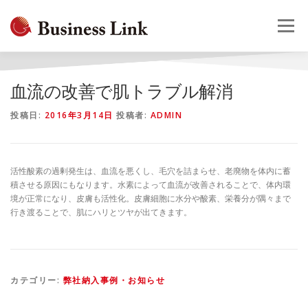
コ
ン
メニュー
テ
ン
ツ
へ
HOME
会社概要
事業案内
採用情報
お問合せ
血流の改善で肌トラブル解消
ス
キ
投稿日:
2016年3月14日
投稿者:
ADMIN
ッ
プ
活性酸素の過剰発生は、血流を悪くし、毛穴を詰まらせ、老廃物を体内に蓄
積させる原因にもなります。水素によって血流が改善されることで、体内環
境が正常になり、皮膚も活性化。皮膚細胞に水分や酸素、栄養分が隅々まで
行き渡ることで、肌にハリとツヤが出てきます。
カテゴリー:
弊社納入事例・お知らせ