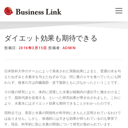
コ
ン
メニュー
テ
ン
ツ
へ
HOME
会社概要
事業案内
採用情報
お問合せ
ダイエット効果も期待できる
ス
キ
投稿日:
2016年3月15日
投稿者:
ADMIN
ッ
プ
日本医科大学のチームによって発表された実験結果によると、普通の水を与
えたねずみと水素水を与えたねずみでは、同じ量のエサを食べていたにも関
わらず、後者の方は内臓脂肪・皮下脂肪ともに少なかったということです。
その後の研究により、体内に浸透した水素が細胞内の遺伝子に働きかけるこ
とで、脂肪代謝を促進する、といった研究結果が導き出されました。これに
より、水素水にはダイエット効果も期待できることがわかったのです。
現時点では、美容と水素の関係性が科学的にきちんと証明されているわけで
はありません。しかし、体感的には大きな効果が得られているのも事実で
す。現在、科学的に肌と水素の関係について研究が進められています。