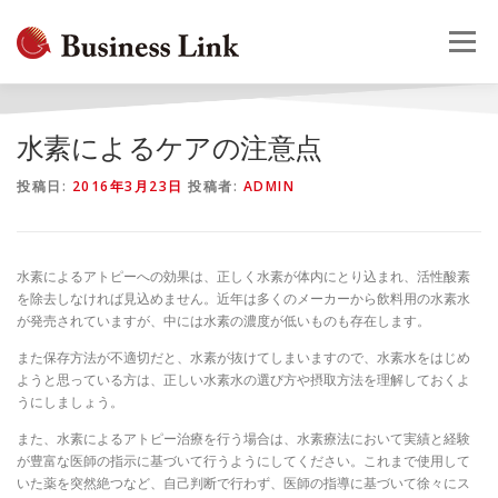
コ
ン
メニュー
テ
ン
ツ
へ
HOME
会社概要
事業案内
採用情報
お問合せ
水素によるケアの注意点
ス
キ
投稿日:
2016年3月23日
投稿者:
ADMIN
ッ
プ
水素によるアトピーへの効果は、正しく水素が体内にとり込まれ、活性酸素
を除去しなければ見込めません。近年は多くのメーカーから飲料用の水素水
が発売されていますが、中には水素の濃度が低いものも存在します。
また保存方法が不適切だと、水素が抜けてしまいますので、水素水をはじめ
ようと思っている方は、正しい水素水の選び方や摂取方法を理解しておくよ
うにしましょう。
また、水素によるアトピー治療を行う場合は、水素療法において実績と経験
が豊富な医師の指示に基づいて行うようにしてください。これまで使用して
いた薬を突然絶つなど、自己判断で行わず、医師の指導に基づいて徐々にス