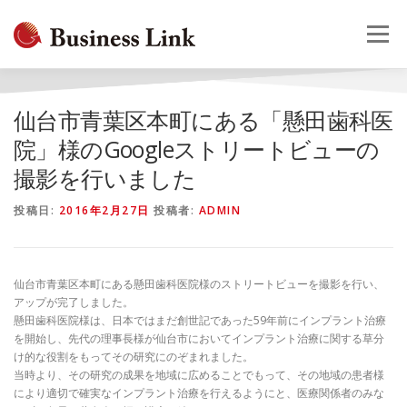
コ
ン
メニュー
テ
ン
ツ
へ
HOME
会社概要
事業案内
採用情報
お問合せ
仙台市青葉区本町にある「懸田歯科医
ス
キ
院」様のGoogleストリートビューの
ッ
撮影を行いました
プ
投稿日:
2016年2月27日
投稿者:
ADMIN
仙台市青葉区本町にある懸田歯科医院様のストリートビューを撮影を行い、
アップが完了しました。
懸田歯科医院様は、日本ではまだ創世記であった59年前にインプラント治療
を開始し、先代の理事長様が仙台市においてインプラント治療に関する草分
け的な役割をもってその研究にのぞまれました。
当時より、その研究の成果を地域に広めることでもって、その地域の患者様
により適切で確実なインプラント治療を行えるようにと、医療関係者のみな