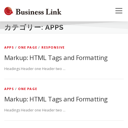
コ
ン
メニュー
テ
ン
ツ
カテゴリー:
APPS
へ
HOME
会社概要
事業案内
採用情報
お問合せ
ス
キ
APPS
/
ONE PAGE
/
RESPONSIVE
ッ
プ
Markup: HTML Tags and Formatting
Headings Header one Header two …
APPS
/
ONE PAGE
Markup: HTML Tags and Formatting
Headings Header one Header two …